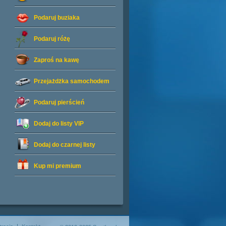
Podaruj buziaka
Podaruj różę
Zaproś na kawę
Przejażdżka samochodem
Podaruj pierścień
Dodaj do listy
VIP
Dodaj do czarnej listy
Kup mi premium