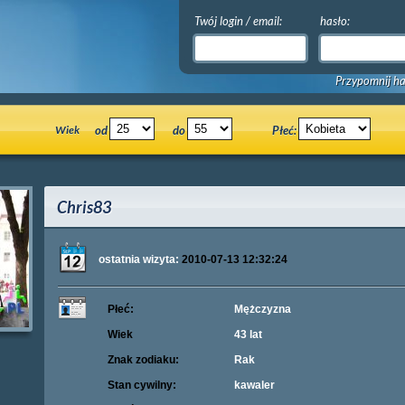
Twój login / email:
hasło:
Przypomnij ha
Wiek
od
do
Płeć:
Chris83
ostatnia wizyta:
2010-07-13 12:32:24
Płeć:
Mężczyzna
Wiek
43 lat
Znak zodiaku:
Rak
Stan cywilny:
kawaler