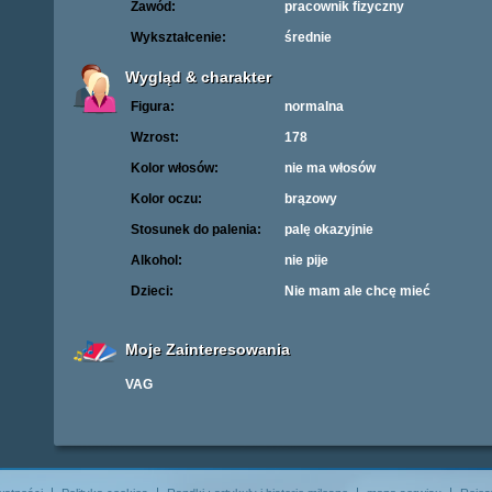
Zawód:
pracownik fizyczny
Wykształcenie:
średnie
Wygląd & charakter
Figura:
normalna
Wzrost:
178
Kolor włosów:
nie ma włosów
Kolor oczu:
brązowy
Stosunek do palenia:
palę okazyjnie
Alkohol:
nie pije
Dzieci:
Nie mam ale chcę mieć
Moje Zainteresowania
VAG