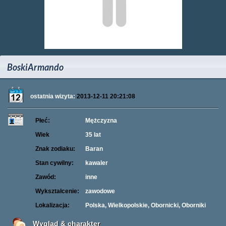
BoskiArmando
ostatnia wizyta:
2013-12-11 20:21:08
Płeć:
Mężczyzna
Wiek
35 lat
Znak zodiaku:
Baran
Stan cywilny:
kawaler
Zawód:
inne
Wykształcenie:
zawodowe
Lokalizacja:
Polska, Wielkopolskie, Obornicki, Oborniki
Wygląd & charakter