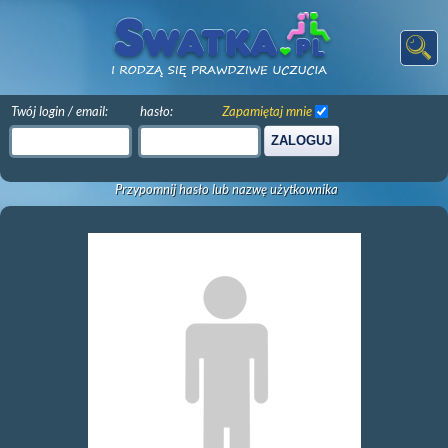
Twój login / email:
hasło:
Zapamiętaj mnie
ZALOGUJ
Przypomnij hasło lub nazwę użytkownika