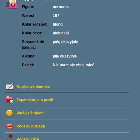
Figura:
normalna
Wzrost:
167
Kolor włosów:
blond
Kolor oczu:
niebieski
Stosunek do
palę okazyjnie
palenia:
Alkohol:
piję okazyjnie
Dzieci:
Nie mam ale chcę mieć
Napisz wiadomość
Zapamiętaj ten profil
Wyślij uśmiech
Podaruj buziaka
Podaruj różę