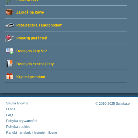
Zaproś na kawę
Przejażdżka samochodem
Podaruj pierścień
Dodaj do listy
VIP
Dodaj do czarnej listy
Kup mi premium
Strona Główna
© 2010-2025 Swatka.pl
O nas
FAQ
Polityka prywatności
Polityka cookies
Randki : artykuły i historie miłosne