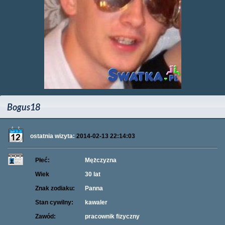
Bogus18
ostatnia wizyta:
2014-02-13 22:14:03
Płeć:
Mężczyzna
Wiek
30 lat
Znak zodiaku:
Panna
Stan cywilny:
kawaler
Zawód:
pracownik fizyczny