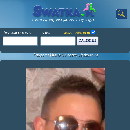
Twój login / email:
hasło:
Zapamiętaj mnie
ZALOGUJ
Przypomnij hasło lub nazwę użytkownika