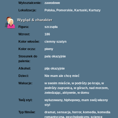
Wykształcenie:
zawodowe
Lokalizacja:
Polska, Pomorskie, Kartuski, Kartuzy
Wygląd & charakter
Figura:
szczupła
Wzrost:
186
Kolor włosów:
ciemny szatyn
Kolor oczu:
piwny
Stosunek do
palę okazyjnie
palenia:
Alkohol:
piję okazyjnie
Dzieci:
Nie mam ale chcę mieć
Wakacje:
w swoim mieście, w podróży po kraju, w
podróży zagranicą, w górach, nad morzem,
zwiedzając, aktywnie, w domu
Twój styl:
wyluzowany, hiphopowy, mam swój własny
styl
Typ filmów:
dramat, sensacja, horror, komedia, komedia
romantyczna, psychologiczny, science