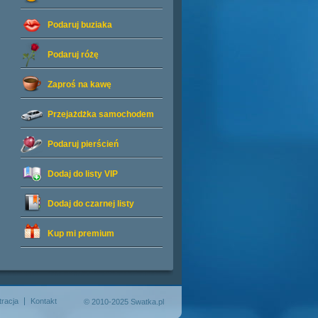
Podaruj buziaka
Podaruj różę
Zaproś na kawę
Przejażdżka samochodem
Podaruj pierścień
Dodaj do listy
VIP
Dodaj do czarnej listy
Kup mi premium
tracja
Kontakt
© 2010-2025 Swatka.pl