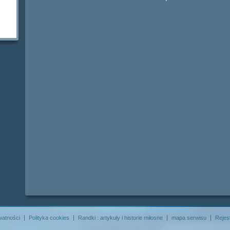
watności
Polityka cookies
Randki : artykuły i historie miłosne
mapa serwisu
Rejes