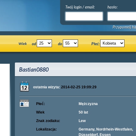
Twój login / email:
hasło:
Przypomnij ha
Wiek
od
do
Płeć:
Bastian0880
ostatnia wizyta:
2014-02-25 19:09:29
Płeć:
Mężczyzna
Wiek
50 lat
Znak zodiaku:
Lew
Lokalizacja:
Germany, Nordrhein-Westfalen,
Düsseldorf, Essen