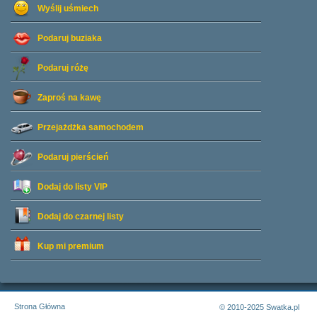
Wyślij uśmiech
Podaruj buziaka
Podaruj różę
Zaproś na kawę
Przejażdżka samochodem
Podaruj pierścień
Dodaj do listy
VIP
Dodaj do czarnej listy
Kup mi premium
Strona Główna
© 2010-2025 Swatka.pl