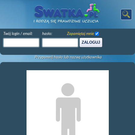
Twój login / email:
hasło:
Zapamiętaj mnie
ZALOGUJ
Przypomnij hasło lub nazwę użytkownika