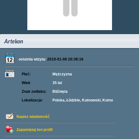
Artekon
ostatnia wizyta:
2019-01-08 20:38:16
Płeć:
Mężczyzna
Wiek
35 lat
Znak zodiaku:
Bliźnięta
Lokalizacja:
Polska, Łódzkie, Kutnowski, Kutno
Napisz wiadomość
Zapamiętaj ten profil