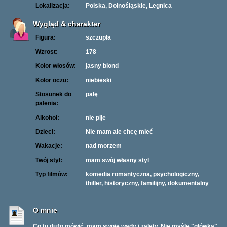
Lokalizacja:
Polska, Dolnośląskie, Legnica
Wygląd & charakter
Figura:
szczupła
Wzrost:
178
Kolor włosów:
jasny blond
Kolor oczu:
niebieski
Stosunek do
palę
palenia:
Alkohol:
nie pije
Dzieci:
Nie mam ale chcę mieć
Wakacje:
nad morzem
Twój styl:
mam swój własny styl
Typ filmów:
komedia romantyczna, psychologiczny,
thiller, historyczny, familijny, dokumentalny
O mnie
Co tu dużo mówić, mam swoje wady i zalety. Nie myśle "główką"