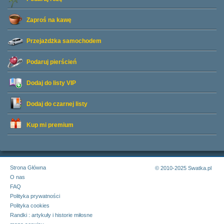
Zaproś na kawę
Przejażdżka samochodem
Podaruj pierścień
Dodaj do listy
VIP
Dodaj do czarnej listy
Kup mi premium
Strona Główna
© 2010-2025 Swatka.pl
O nas
FAQ
Polityka prywatności
Polityka cookies
Randki : artykuły i historie miłosne