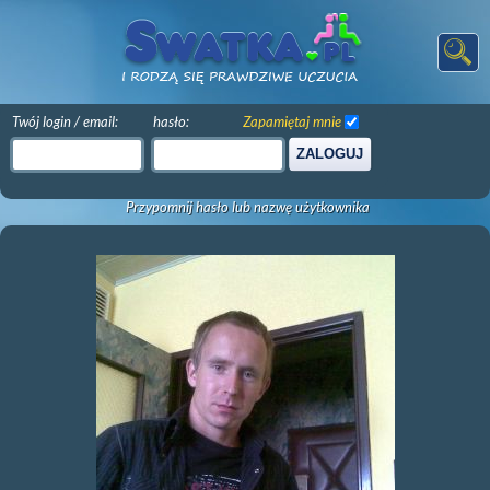
Twój login / email:
hasło:
Zapamiętaj mnie
ZALOGUJ
Przypomnij hasło lub nazwę użytkownika