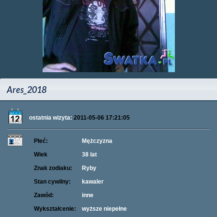
Ares_2018
ostatnia wizyta:
2011-05-06 17:21:05
Płeć:
Mężczyzna
Wiek
38 lat
Znak zodiaku:
Ryby
Stan cywilny:
kawaler
Zawód:
inne
Wykształcenie:
wyższe niepełne