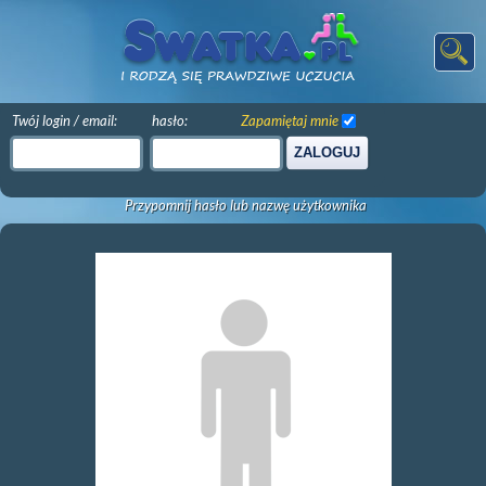
Twój login / email:
hasło:
Zapamiętaj mnie
ZALOGUJ
Przypomnij hasło lub nazwę użytkownika