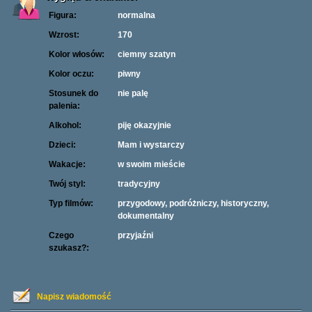
Figura:
normalna
Wzrost:
170
Kolor włosów:
ciemny szatyn
Kolor oczu:
piwny
Stosunek do
nie palę
palenia:
Alkohol:
piję okazyjnie
Dzieci:
Mam i wystarczy
Wakacje:
w swoim mieście
Twój styl:
tradycyjny
Typ filmów:
przygodowy, podróżniczy, historyczny,
dokumentalny
Czego
przyjaźni
szukasz?:
Napisz wiadomość