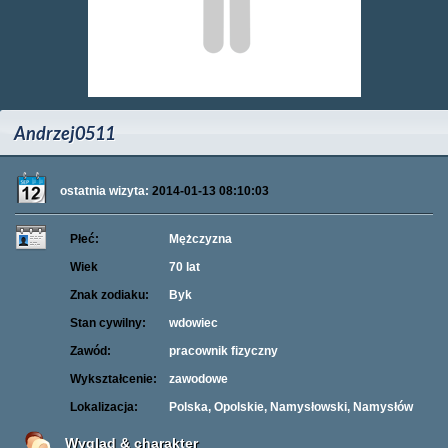
Andrzej0511
ostatnia wizyta:
2014-01-13 08:10:03
Płeć:
Mężczyzna
Wiek
70 lat
Znak zodiaku:
Byk
Stan cywilny:
wdowiec
Zawód:
pracownik fizyczny
Wykształcenie:
zawodowe
Lokalizacja:
Polska, Opolskie, Namysłowski, Namysłów
Wygląd & charakter