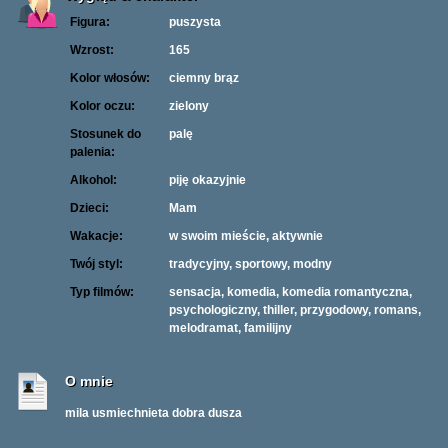
Figura:
puszysta
Wzrost:
165
Kolor włosów:
ciemny brąz
Kolor oczu:
zielony
Stosunek do
palę
palenia:
Alkohol:
piję okazyjnie
Dzieci:
Mam
Wakacje:
w swoim mieście, aktywnie
Twój styl:
tradycyjny, sportowy, modny
Typ filmów:
sensacja, komedia, komedia romantyczna,
psychologiczny, thiller, przygodowy, romans,
melodramat, familijny
O mnie
mila usmiechnieta dobra dusza