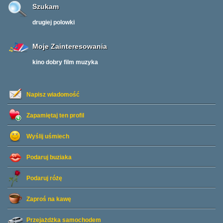
Szukam
drugiej polowki
Moje Zainteresowania
kino dobry film muzyka
Napisz wiadomość
Zapamiętaj ten profil
Wyślij uśmiech
Podaruj buziaka
Podaruj różę
Zaproś na kawę
Przejażdżka samochodem