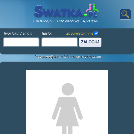
Twój login / email:
hasło:
Zapamiętaj mnie
ZALOGUJ
Przypomnij hasło lub nazwę użytkownika