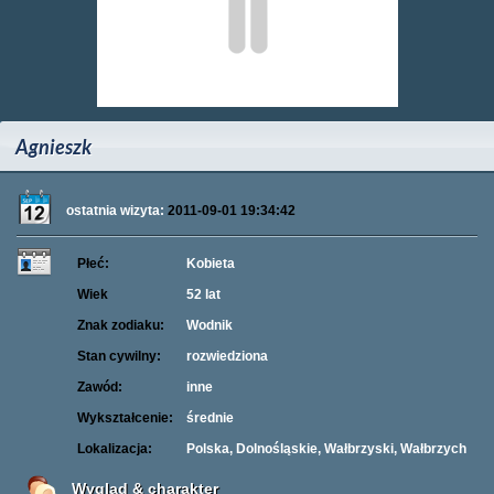
Agnieszk
ostatnia wizyta:
2011-09-01 19:34:42
Płeć:
Kobieta
Wiek
52 lat
Znak zodiaku:
Wodnik
Stan cywilny:
rozwiedziona
Zawód:
inne
Wykształcenie:
średnie
Lokalizacja:
Polska, Dolnośląskie, Wałbrzyski, Wałbrzych
Wygląd & charakter