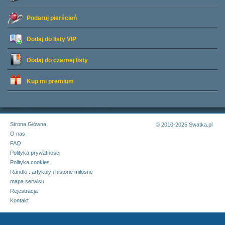
Podaruj pierścień
Dodaj do listy
VIP
Dodaj do czarnej listy
Kup mi premium
Strona Główna
© 2010-2025 Swatka.pl
O nas
FAQ
Polityka prywatności
Polityka cookies
Randki : artykuły i historie miłosne
mapa serwisu
Rejestracja
Kontakt