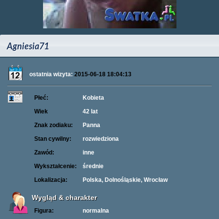
Agniesia71
ostatnia wizyta:
2015-06-18 18:04:13
Płeć:
Kobieta
Wiek
42 lat
Znak zodiaku:
Panna
Stan cywilny:
rozwiedziona
Zawód:
inne
Wykształcenie:
średnie
Lokalizacja:
Polska, Dolnośląskie, Wrocław
Wygląd & charakter
Figura:
normalna