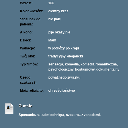
Wzrost:
166
Kolor włosów:
ciemny brąz
Stosunek do
nie palę
palenia:
Alkohol:
piję okazyjnie
Dzieci:
Mam
Wakacje:
w podróży po kraju
Twój styl:
tradycyjny, elegancki
Typ filmów:
sensacja, komedia, komedia romantyczna,
psychologiczny, kostiumowy, dokumentalny
Czego
poważnego związku
szukasz?:
Moja religia to:
chrześcijaństwo
O mnie
Spontaniczna, uśmiechnięta, szczera...z zasadami.