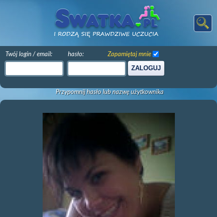
Twój login / email:
hasło:
Zapamiętaj mnie
ZALOGUJ
Przypomnij hasło lub nazwę użytkownika