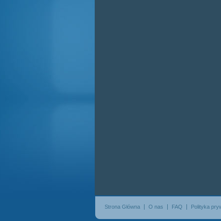
Strona Główna
O nas
FAQ
Polityka pry