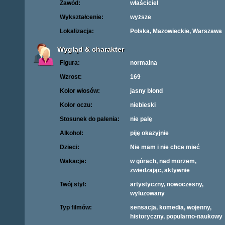
Zawód:
właściciel
Wykształcenie:
wyższe
Lokalizacja:
Polska, Mazowieckie, Warszawa
Wygląd & charakter
Figura:
normalna
Wzrost:
169
Kolor włosów:
jasny blond
Kolor oczu:
niebieski
Stosunek do palenia:
nie palę
Alkohol:
piję okazyjnie
Dzieci:
Nie mam i nie chce mieć
Wakacje:
w górach, nad morzem,
zwiedzając, aktywnie
Twój styl:
artystyczny, nowoczesny,
wyluzowany
Typ filmów:
sensacja, komedia, wojenny,
historyczny, popularno-naukowy