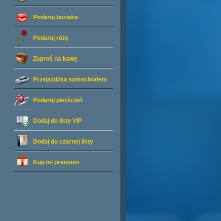
Podaruj buziaka
Podaruj różę
Zaproś na kawę
Przejażdżka samochodem
Podaruj pierścień
Dodaj do listy
VIP
Dodaj do czarnej listy
Kup mi premium