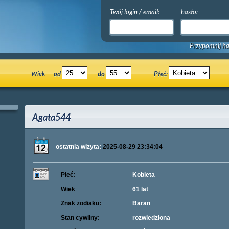
Twój login / email:
hasło:
Przypomnij ha
Wiek
od
do
Płeć:
Agata544
ostatnia wizyta:
2025-08-29 23:34:04
Płeć:
Kobieta
Wiek
61 lat
Znak zodiaku:
Baran
Stan cywilny:
rozwiedziona