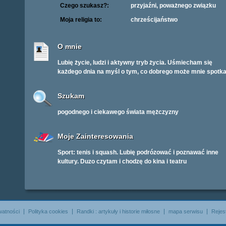
Czego szukasz?:
przyjaźni, poważnego związku
Moja religia to:
chrześcijaństwo
O mnie
Lubię życie, ludzi i aktywny tryb życia. Uśmiecham się
każdego dnia na myśl o tym, co dobrego może mnie spotka
Szukam
pogodnego i ciekawego świata mężczyzny
Moje Zainteresowania
Sport: tenis i squash. Lubię podrózować i poznawać inne
kultury. Duzo czytam i chodzę do kina i teatru
watności
Polityka cookies
Randki : artykuły i historie miłosne
mapa serwisu
Rejes