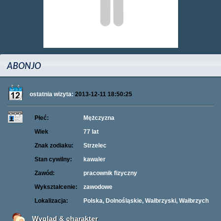
ABONJO
ostatnia wizyta:
2013-12-11 18:50:25
Płeć:
Mężczyzna
Wiek
77 lat
Znak zodiaku:
Strzelec
Stan cywilny:
kawaler
Zawód:
pracownik fizyczny
Wykształcenie:
zawodowe
Lokalizacja:
Polska, Dolnośląskie, Wałbrzyski, Wałbrzych
Wygląd & charakter