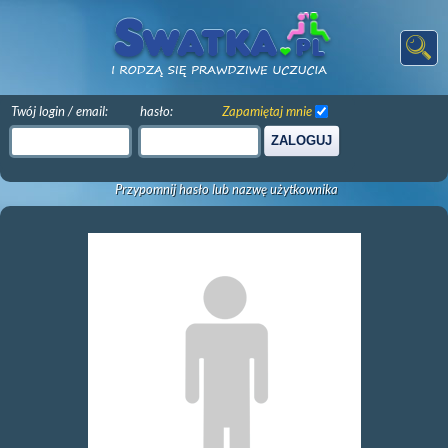
Twój login / email:
hasło:
Zapamiętaj mnie
ZALOGUJ
Przypomnij hasło lub nazwę użytkownika