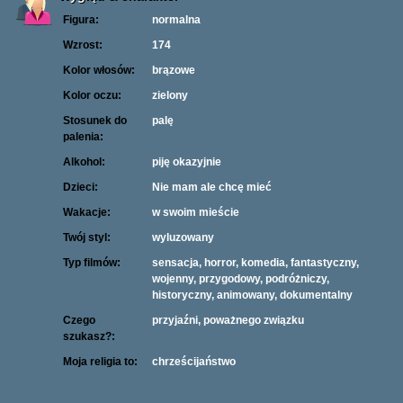
Figura:
normalna
Wzrost:
174
Kolor włosów:
brązowe
Kolor oczu:
zielony
Stosunek do
palę
palenia:
Alkohol:
piję okazyjnie
Dzieci:
Nie mam ale chcę mieć
Wakacje:
w swoim mieście
Twój styl:
wyluzowany
Typ filmów:
sensacja, horror, komedia, fantastyczny,
wojenny, przygodowy, podróżniczy,
historyczny, animowany, dokumentalny
Czego
przyjaźni, poważnego związku
szukasz?:
Moja religia to:
chrześcijaństwo