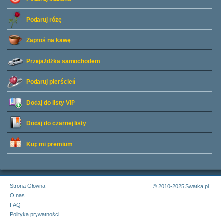
Podaruj różę
Zaproś na kawę
Przejażdżka samochodem
Podaruj pierścień
Dodaj do listy
VIP
Dodaj do czarnej listy
Kup mi premium
Strona Główna
© 2010-2025 Swatka.pl
O nas
FAQ
Polityka prywatności