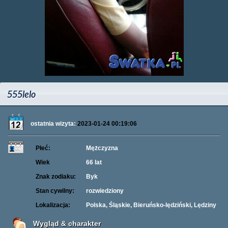
555lelo
ostatnia wizyta:
2023-01-24 00:19:06
Płeć:
Mężczyzna
Wiek
66 lat
Znak zodiaku:
Byk
Stan cywilny:
rozwiedziony
Lokalizacja:
Polska, Śląskie, Bieruńsko-lędziński, Lędziny
Wygląd & charakter