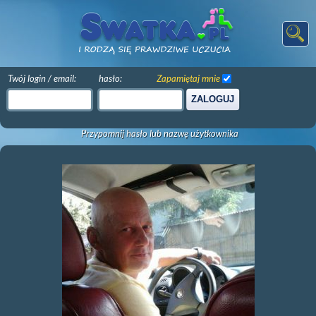
Twój login / email:
hasło:
Zapamiętaj mnie
ZALOGUJ
Przypomnij hasło lub nazwę użytkownika