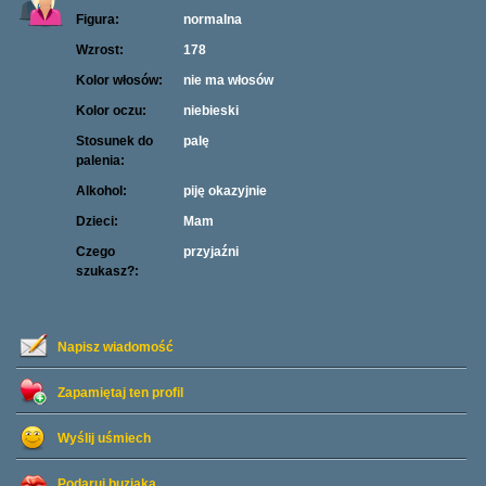
Figura:
normalna
Wzrost:
178
Kolor włosów:
nie ma włosów
Kolor oczu:
niebieski
Stosunek do
palę
palenia:
Alkohol:
piję okazyjnie
Dzieci:
Mam
Czego
przyjaźni
szukasz?:
Napisz wiadomość
Zapamiętaj ten profil
Wyślij uśmiech
Podaruj buziaka